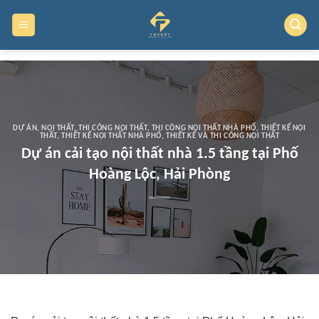
Skip
to
content
DỰ ÁN
,
NỘI THẤT
,
THI CÔNG NỘI THẤT
,
THI CÔNG NỘI THẤT NHÀ PHỐ
,
THIẾT KẾ NỘI
THẤT
,
THIẾT KẾ NỘI THẤT NHÀ PHỐ
,
THIẾT KẾ VÀ THI CÔNG NỘI THẤT
Dự án cải tạo nội thất nhà 1.5 tầng tại Phố
Hoàng Lộc, Hải Phòng