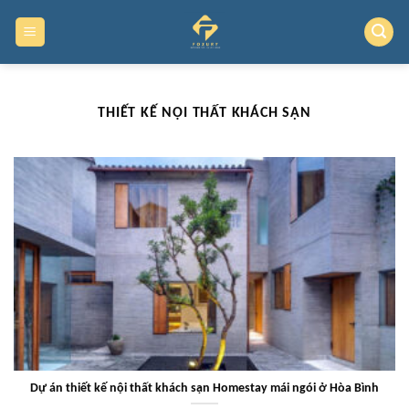
Skip
to
content
THIẾT KẾ NỘI THẤT KHÁCH SẠN
Dự án thiết kế nội thất khách sạn Homestay mái ngói ở Hòa Bình