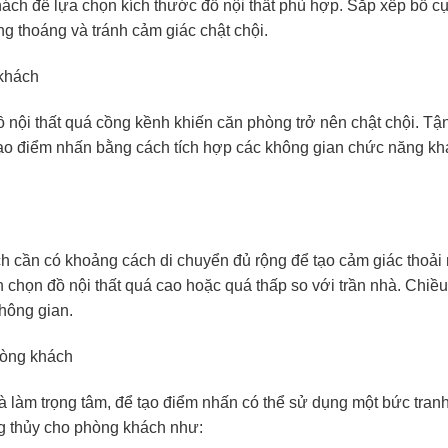
hách để lựa chọn kích thước đồ nội thất phù hợp. Sắp xếp bố 
ông thoáng và tránh cảm giác chật chội.
ội thất quá cồng kềnh khiến căn phòng trở nên chật chội. Tận d
ạo điểm nhấn bằng cách tích hợp các không gian chức năng khá
h cần có khoảng cách di chuyển đủ rộng để tạo cảm giác thoải 
 chọn đồ nội thất quá cao hoặc quá thấp so với trần nhà. Chiều
hông gian.
à làm trọng tâm, để tạo điểm nhấn có thể sử dụng một bức tranh
ong thủy cho phòng khách như: