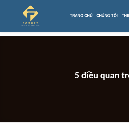
Skip
to
TRANG CHỦ
CHÚNG TÔI
THI
content
5 điều quan t