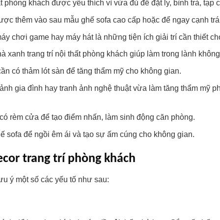
t phòng khách được yêu thích vì vừa đủ để đặt ly, bình trà, tạp c
ược thêm vào sau mẫu ghế sofa cao cấp hoặc để ngay cạnh trán
a, máy chơi game hay máy hát là những tiện ích giải trí cần thiết 
hà xanh trang trí nội thất phòng khách giúp làm trong lành khôn
cần có thảm lót sàn để tăng thẩm mỹ cho không gian.
ức ảnh gia đình hay tranh ảnh nghệ thuật vừa làm tăng thẩm mỹ
có rèm cửa để tạo điểm nhấn, làm sinh động căn phòng.
hế sofa để ngồi êm ái và tạo sự ấm cúng cho không gian.
ecor trang trí phòng khách
lưu ý một số các yếu tố như sau: