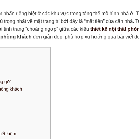
 nhấn riêng biệt ở các khu vực trong tổng thể mô hình nhà ở. T
rọng nhất về mặt trang trí bởi đây là “mặt tiền” của căn nhà. Tu
i tình trạng “choáng ngợp” giữa các kiểu
thiết kế nội thất ph
t phòng khách
đơn giản đẹp, phù hợp xu hướng qua bài viết d
g gì?
phòng khách
iết kiệm