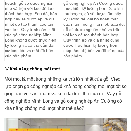
hoạch, gỗ sẽ được nghiền
gỗ công nghiệp An Cường được
nhỏ và trộn với keo để tạo
thực hiện kỹ lưỡng hơn. Sau khi
thành hỗn hợp. Sau đó, hỗn
thu hoạch, gỗ sẽ được tẩm sấy
hợp này sẽ được ép và gia
kỹ lưỡng để loại bỏ hoàn toàn
nhiệt để tạo thành các tấm
các mầm mống mối mọt. Sau đó,
ván lớn. Quy trình sản xuất
gỗ sẽ được nghiền nhỏ và trộn
của gỗ công nghiệp Minh
với keo để tạo thành hỗn hợp.
Long không được thực hiện
Quy trình ép và gia nhiệt cũng
kỹ lưỡng và có thể dẫn đến
được thực hiện kỹ lưỡng hơn,
sự lỏng lẻo và mất độ bền
giúp tăng độ bền và độ cứng của
của sản phẩm.
sản phẩm.
3/ Khả năng chống mối mọt
Mối mọt là một trong những kẻ thù lớn nhất của gỗ. Việc
lựa chọn gỗ công nghiệp có khả năng chống mối mọt tốt sẽ
giúp bảo vệ sản phẩm và kéo dài tuổi thọ của nó. Vậy gỗ
công nghiệp Minh Long và gỗ công nghiệp An Cường có
khả năng chống mối mọt như thế nào?