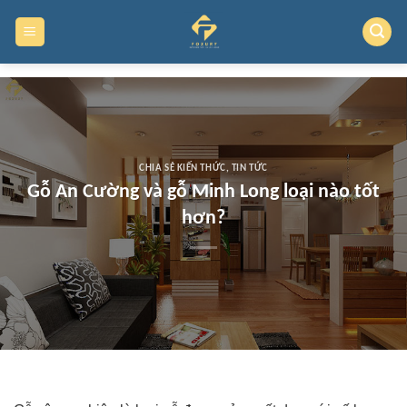
Skip
to
content
CHIA SẺ KIẾN THỨC
,
TIN TỨC
Gỗ An Cường và gỗ Minh Long loại nào tốt
hơn?