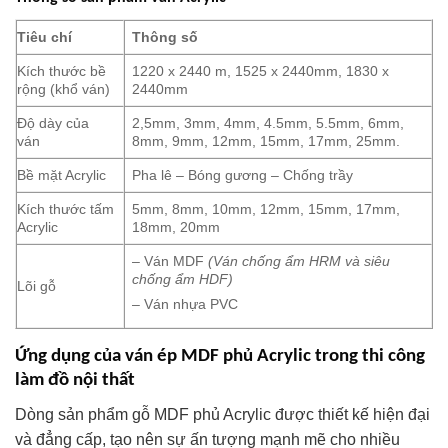
Tiêu chí
Thông số
Kích thước bề
1220 x 2440 m, 1525 x 2440mm, 1830 x
rộng (khổ ván)
2440mm
Độ dày của
2,5mm, 3mm, 4mm, 4.5mm, 5.5mm, 6mm,
ván
8mm, 9mm, 12mm, 15mm, 17mm, 25mm.
Bề mặt Acrylic
Pha lê – Bóng gương – Chống trầy
Kích thước tấm
5mm, 8mm, 10mm, 12mm, 15mm, 17mm,
Acrylic
18mm, 20mm
– Ván MDF
(Ván chống ẩm HRM và siêu
chống ẩm HDF)
Lõi gỗ
– Ván nhựa PVC
Ứng dụng của ván ép MDF phủ Acrylic trong thi công
làm đồ nội thất
Dòng sản phẩm gỗ MDF phủ Acrylic được thiết kế hiện đại
và đẳng cấp, tạo nên sự ấn tượng mạnh mẽ cho nhiều