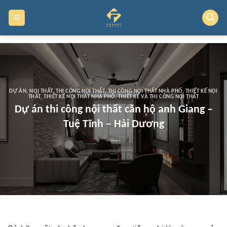
Skip
to
content
DỰ ÁN
,
NỘI THẤT
,
THI CÔNG NỘI THẤT
,
THI CÔNG NỘI THẤT NHÀ PHỐ
,
THIẾT KẾ NỘI
THẤT
,
THIẾT KẾ NỘI THẤT NHÀ PHỐ
,
THIẾT KẾ VÀ THI CÔNG NỘI THẤT
Dự án thi công nội thất căn hộ anh Giang –
Tuệ Tĩnh – Hải Dương