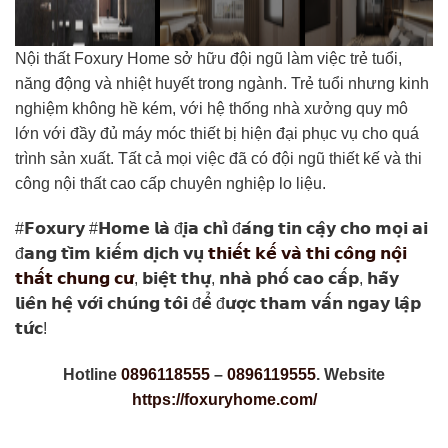
Nội thất Foxury Home sở hữu đội ngũ làm việc trẻ tuổi,
năng động và nhiệt huyết trong ngành. Trẻ tuổi nhưng kinh
nghiệm không hề kém, với hệ thống nhà xưởng quy mô
lớn với đầy đủ máy móc thiết bị hiện đại phục vụ cho quá
trình sản xuất. Tất cả mọi việc đã có đội ngũ thiết kế và thi
công nội thất cao cấp chuyên nghiệp lo liệu.
#𝗙𝗼𝘅𝘂𝗿𝘆 #𝗛𝗼𝗺𝗲 𝗹𝗮̀ đ𝗶̣𝗮 𝗰𝗵𝗶̉ đ𝗮́𝗻𝗴 𝘁𝗶𝗻 𝗰𝗮̣̂𝘆 𝗰𝗵𝗼 𝗺𝗼̣𝗶 𝗮𝗶
đ𝗮𝗻𝗴 𝘁𝗶̀𝗺 𝗸𝗶𝗲̂́𝗺 𝗱𝗶̣𝗰𝗵 𝘃𝘂̣
𝘁𝗵𝗶𝗲̂́𝘁 𝗸𝗲̂́ 𝘃𝗮̀ 𝘁𝗵𝗶 𝗰𝗼̂𝗻𝗴 𝗻𝗼̣̂𝗶
𝘁𝗵𝗮̂́𝘁 𝗰𝗵𝘂𝗻𝗴 𝗰𝘂̛
, 𝗯𝗶𝗲̣̂𝘁 𝘁𝗵𝘂̛̣, 𝗻𝗵𝗮̀ 𝗽𝗵𝗼̂́ 𝗰𝗮𝗼 𝗰𝗮̂́𝗽, 𝗵𝗮̃𝘆
𝗹𝗶𝗲̂𝗻 𝗵𝗲̣̂ 𝘃𝗼̛́𝗶 𝗰𝗵𝘂́𝗻𝗴 𝘁𝗼̂𝗶 đ𝗲̂̉ đ𝘂̛𝗼̛̣𝗰 𝘁𝗵𝗮𝗺 𝘃𝗮̂́𝗻 𝗻𝗴𝗮𝘆 𝗹𝗮̣̂𝗽
𝘁𝘂̛́𝗰!
Hotline
0896118555
–
0896119555
. Website
https://foxuryhome.com/