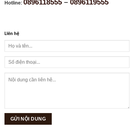
0896118555
–
0896119555
Hotline:
Liên hệ