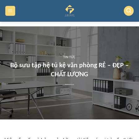
Skip
to
content
TIN TỨC
Bộ sưu tập hệ tủ kệ văn phòng RẺ – ĐẸP –
CHẤT LƯỢNG