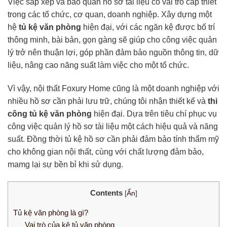
Việc sắp xếp và bảo quản hồ sơ tài liệu có vai trò cấp thiết
trong các tổ chức, cơ quan, doanh nghiệp. Xây dựng một
hệ
tủ kệ văn phòng
hiện đại, với các ngăn kệ được bố trí
thông minh, bài bản, gọn gàng sẽ giúp cho công việc quản
lý trở nên thuận lợi, góp phần đảm bảo nguồn thông tin, dữ
liệu, nâng cao năng suất làm việc cho một tổ chức.
Vì vậy, nội thất Foxury Home cũng là một doanh nghiệp với
nhiều hồ sơ cần phải lưu trữ, chúng tôi nhận thiết kế và
thi
công tủ kệ văn phòng
hiện đại. Dựa trên tiêu chí phục vụ
công việc quản lý hồ sơ tài liệu một cách hiệu quả và năng
suất. Đồng thời tủ kệ hồ sơ cần phải đảm bảo tính thẩm mỹ
cho không gian nội thất, cùng với chất lượng đảm bảo,
mamg lại sự bền bỉ khi sử dụng.
Contents
[
Ẩn
]
Tủ kệ văn phòng là gì?
Vai trò của kệ tủ văn phòng