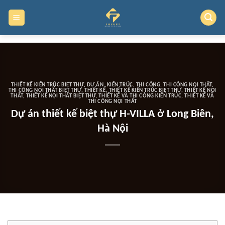
Skip
to
content
THIẾT KẾ KIẾN TRÚC BIỆT THỰ
,
DỰ ÁN
,
KIẾN TRÚC
,
THI CÔNG
,
THI CÔNG NỘI THẤT
,
THI CÔNG NỘI THẤT BIỆT THỰ
,
THIẾT KẾ
,
THIẾT KẾ KIẾN TRÚC BIỆT THỰ
,
THIẾT KẾ NỘI
THẤT
,
THIẾT KẾ NỘI THẤT BIỆT THỰ
,
THIẾT KẾ VÀ THI CÔNG KIẾN TRÚC
,
THIẾT KẾ VÀ
THI CÔNG NỘI THẤT
Dự án thiết kế biệt thự H-VILLA ở Long Biên,
Hà Nội