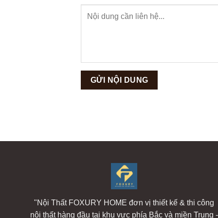
"Nội Thất FOXURY HOME đơn vị thiết kế & thi công
nội thất hàng đầu tại khu vực phía Bắc và miền Trung 