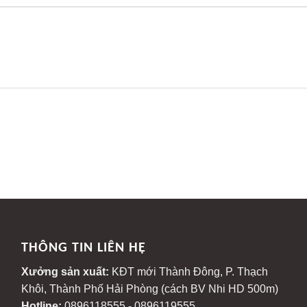
THÔNG TIN LIÊN HỆ
Xưởng sản xuất:
KĐT mới Thành Đông, P. Thạch
Khôi, Thành Phố Hải Phòng (cách BV Nhi HD 500m)
-
Hotline:
0896118555 - 0896119555