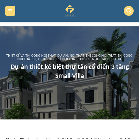
Skip
to
content
THIẾT KẾ VÀ THI CÔNG NỘI THẤT
,
DỰ ÁN
,
NỘI THẤT
,
THI CÔNG NỘI THẤT
,
THI CÔNG
NỘI THẤT BIỆT THỰ
,
THIẾT KẾ NỘI THẤT
,
THIẾT KẾ NỘI THẤT BIỆT THỰ
Dự án thiết kế biệt thự tân cổ điển 3 tầng
Small Villa