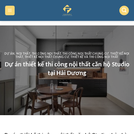
Skip
to
content
DỰ ÁN
,
NỘI THẤT
,
THI CÔNG NỘI THẤT
,
THI CÔNG NỘI THẤT CHUNG CƯ
,
THIẾT KẾ NỘI
THẤT
,
THIẾT KẾ NỘI THẤT CHUNG CƯ
,
THIẾT KẾ VÀ THI CÔNG NỘI THẤT
Dự án thiết kế thi công nội thất căn hộ Studio
tại Hải Dương