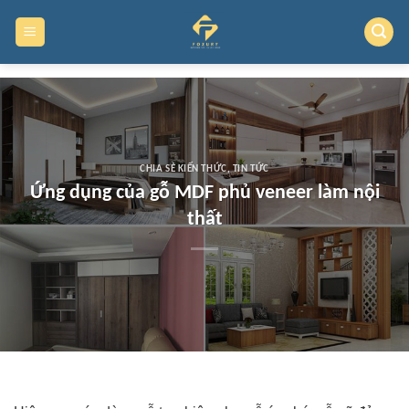
Skip
to
content
CHIA SẺ KIẾN THỨC
,
TIN TỨC
Ứng dụng của gỗ MDF phủ veneer làm nội
thất