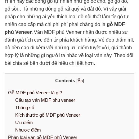
Hiện nay các dòng gỗ tự nhiên như gỗ óc chó, gỗ gõ đỏ,
gỗ sồi… là những dòng gỗ rất quý và đắt đỏ. Vì vậy giải
pháp cho những ai yêu thích loại đồ nội thất làm từ gỗ tự
nhiên cao cấp mà chi phi phí phải chăng đó là
gỗ MDF
phủ Veneer.
Ván MDF phủ Venner nhận được nhiều sự
đánh giá tích cực đến từ phía khách hàng. Vẻ đẹp thẩm mĩ,
độ bền cao đi kèm với những ưu điểm tuyệt vời, giá thành
hợp lý là những gì người ta nhắc về loại ván này. Theo dõi
bài chia sẻ bên dưới để hiểu chi tiết hơn.
Contents
[
Ẩn
]
Gỗ MDF phủ Veneer là gì?
Cấu tạo ván MDF phủ veneer
Thông số
Kích thước gỗ MDF phủ Veneer
Ưu điểm
Nhược điểm
Phân loại ván gỗ MDF phủ Veneer