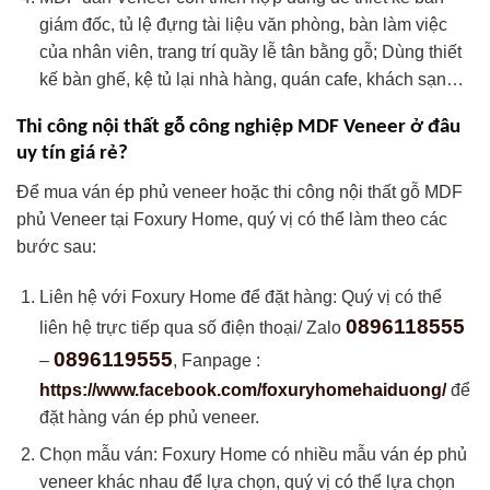
giám đốc, tủ lệ đựng tài liệu văn phòng, bàn làm việc
của nhân viên, trang trí quầy lễ tân bằng gỗ; Dùng thiết
kế bàn ghế, kệ tủ lại nhà hàng, quán cafe, khách sạn…
Thi công nội thất gỗ công nghiệp MDF Veneer ở đâu
uy tín giá rẻ?
Để mua ván ép phủ veneer hoặc thi công nội thất gỗ MDF
phủ Veneer tại Foxury Home, quý vị có thể làm theo các
bước sau:
Liên hệ với Foxury Home để đặt hàng: Quý vị có thể
0896118555
liên hệ trực tiếp qua số điện thoại/ Zalo
0896119555
–
, Fanpage :
https://www.facebook.com/foxuryhomehaiduong/
để
đặt hàng ván ép phủ veneer.
Chọn mẫu ván: Foxury Home có nhiều mẫu ván ép phủ
veneer khác nhau để lựa chọn, quý vị có thể lựa chọn