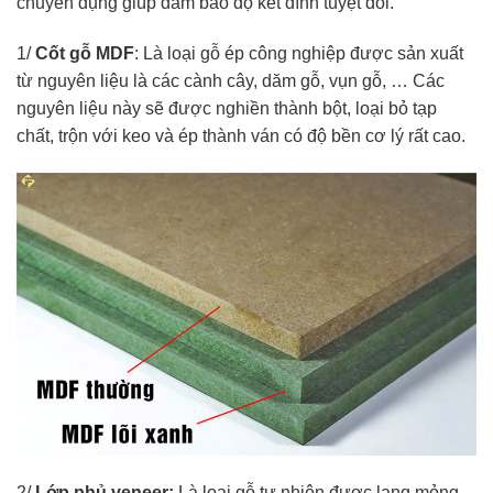
chuyên dụng giúp đảm bảo độ kết dính tuyệt đối.
1/
Cốt gỗ MDF
: Là loại gỗ ép công nghiệp được sản xuất
từ nguyên liệu là các cành cây, dăm gỗ, vụn gỗ, … Các
nguyên liệu này sẽ được nghiền thành bột, loại bỏ tạp
chất, trộn với keo và ép thành ván có độ bền cơ lý rất cao.
2/
Lớp phủ veneer:
Là loại gỗ tự nhiên được lạng mỏng