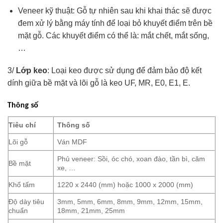
Veneer kỹ thuật: Gỗ tự nhiên sau khi khai thác sẽ được
đem xử lý bằng máy tính để loại bỏ khuyết điểm trên bề
mặt gỗ. Các khuyết điểm có thể là: mắt chết, mắt sống,
…
3/
Lớp keo
: Loại keo được sử dụng để đảm bảo độ kết
dính giữa bề mặt và lõi gỗ là keo UF, MR, E0, E1, E.
Thông số
Tiêu chí
Thông số
Lõi gỗ
Ván MDF
Phủ veneer: Sồi, óc chó, xoan đào, tần bì, căm
Bề mặt
xe, …
Khổ tấm
1220 x 2440 (mm) hoặc 1000 x 2000 (mm)
Độ dày tiêu
3mm, 5mm, 6mm, 8mm, 9mm, 12mm, 15mm,
chuẩn
18mm, 21mm, 25mm