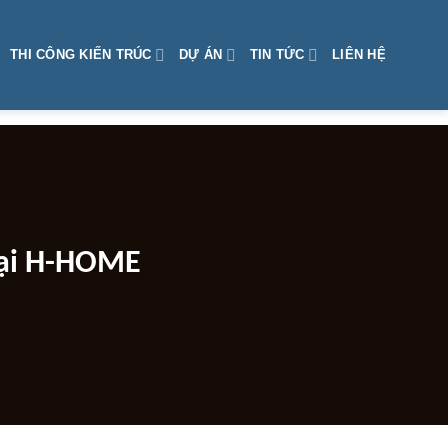
THI CÔNG KIẾN TRÚC
DỰ ÁN
TIN TỨC
LIÊN HỆ
 đại H-HOME