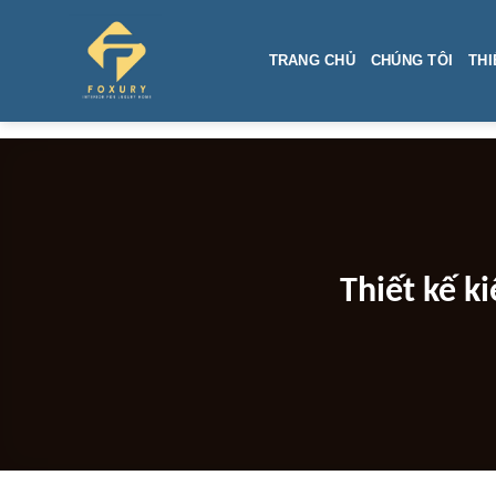
Skip
to
TRANG CHỦ
CHÚNG TÔI
THI
content
Thiết kế k